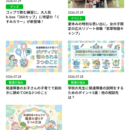
2026.07.29
グッズ
コップで飲む練習に。大人気
2026.07.29
b.box「360カップ」に待望の「く
イベント
すみカラー」が新登場！
夏休みの特別な思い出に。女の子限
定の広大リゾート体験「若草物語キ
ャンプ」
2026.07.28
2026.07.28
発達の悩み
発達の悩み
発達障害のお子さんの子育てで前向
学校の先生に発達障害の説明をする
きに諦めてOKな3つのこと
ためのポイント5選｜他の相談先
は？