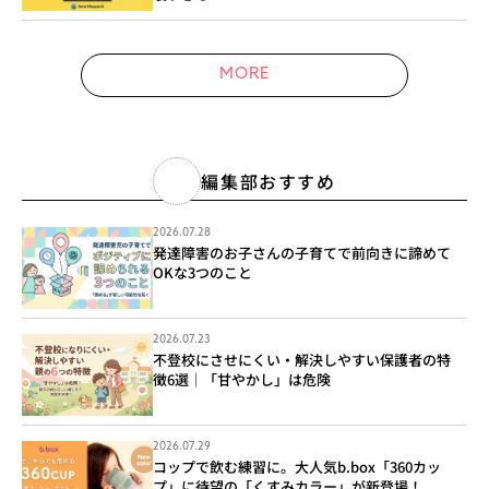
MORE
編集部おすすめ
2026.07.28
発達障害のお子さんの子育てで前向きに諦めて
OKな3つのこと
2026.07.23
不登校にさせにくい・解決しやすい保護者の特
徴6選｜「甘やかし」は危険
2026.07.29
コップで飲む練習に。大人気b.box「360カッ
プ」に待望の「くすみカラー」が新登場！