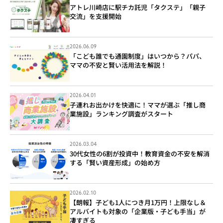
アトレ川崎店に駅チカ託児「タクステ」「親子
交流」を支援開始
2026.06.09
「こども誰でも通園制度」はいつから？パパ、
ママの不安と賢い活用法を解説！
2026.04.01
子連れお出かけを快適に！ママが選ぶ「推し商
業施設」ランキング調査がスタート
2026.03.04
30代女性の6割が投資中！教育資金の不安を解消
する「賢い資産形成」の始め方
2026.02.10
【朗報】子ども1人につき月1万円！上限なし＆
アルバイトも対象の「企業版・子ども手当」が
凄すぎる