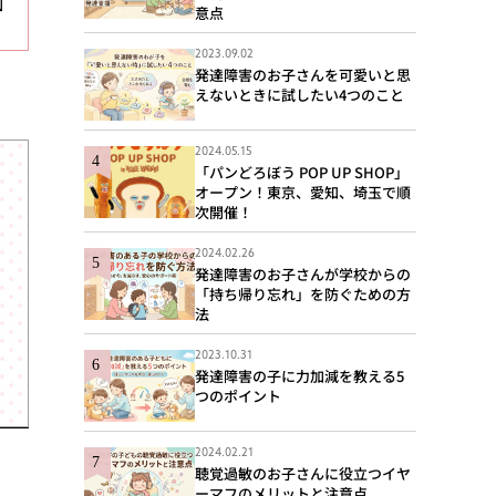
園
意点
2023.09.02
発達障害のお子さんを可愛いと思
えないときに試したい4つのこと
2024.05.15
「パンどろぼう POP UP SHOP」
オープン！東京、愛知、埼玉で順
次開催！
2024.02.26
発達障害のお子さんが学校からの
「持ち帰り忘れ」を防ぐための方
法
2023.10.31
発達障害の子に力加減を教える5
つのポイント
2024.02.21
聴覚過敏のお子さんに役立つイヤ
ーマフのメリットと注意点