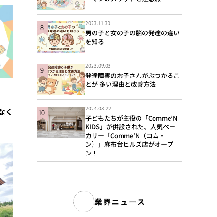
2023.11.30
男の子と女の子の脳の発達の違い
を知る
2023.09.03
発達障害のお子さんがぶつかるこ
とが 多い理由と改善方法
2024.03.22
なく
子どもたちが主役の「Comme’N
KIDS」が併設された、人気ベー
カリー「Comme'N（コム・
ン）」麻布台ヒルズ店がオープ
ン！
業界ニュース