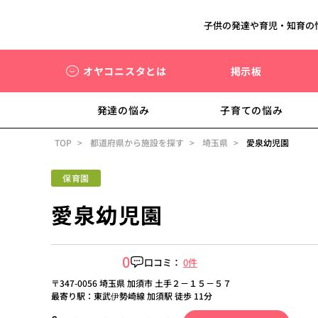
子供の発達や育児・知育の
オヤコニスタとは
掲示板
発達の悩み
子育ての悩み
TOP
都道府県から施設を探す
埼玉県
愛泉幼児園
保育園
愛泉幼児園
0
口コミ：
0件
〒347-0056 埼玉県 加須市 土手２－１５－５７
最寄り駅：東武伊勢崎線 加須駅 徒歩 11分