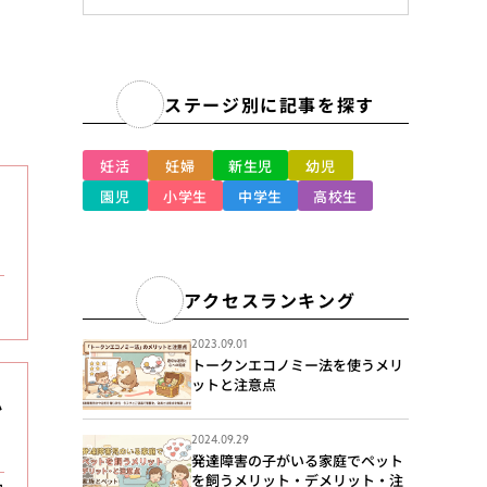
ステージ別に記事を探す
妊活
妊婦
新生児
幼児
園児
小学生
中学生
高校生
アクセスランキング
2023.09.01
トークンエコノミー法を使うメリ
ットと注意点
か
2024.09.29
発達障害の子がいる家庭でペット
を飼うメリット・デメリット・注