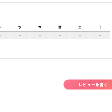
火
水
木
金
土
日
レビューを書く