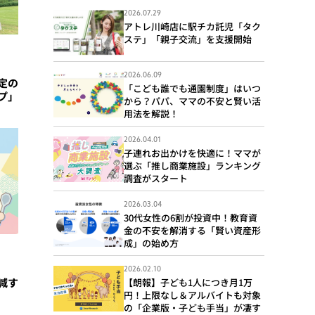
2026.07.29
アトレ川崎店に駅チカ託児「タク
ステ」「親子交流」を支援開始
2026.06.09
定の
「こども誰でも通園制度」はいつ
プ」
から？パパ、ママの不安と賢い活
用法を解説！
2026.04.01
子連れお出かけを快適に！ママが
選ぶ「推し商業施設」ランキング
調査がスタート
2026.03.04
30代女性の6割が投資中！教育資
金の不安を解消する「賢い資産形
成」の始め方
2026.02.10
減す
【朗報】子ども1人につき月1万
円！上限なし＆アルバイトも対象
の「企業版・子ども手当」が凄す