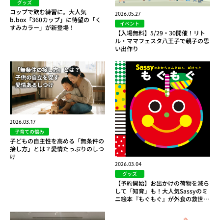
グッズ
コップで飲む練習に。大人気
2026.05.27
b.box「360カップ」に待望の「く
イベント
すみカラー」が新登場！
【入場無料】5/29・30開催！リト
ル・ママフェスタ八王子で親子の思
い出作り
2026.03.17
子育ての悩み
子どもの自主性を高める「無条件の
接し方」とは？愛情たっぷりのしつ
け
2026.03.04
グッズ
【予約開始】お出かけの荷物を減ら
して「知育」も！大人気Sassyのミ
ニ絵本『もぐもぐ』が外食の救世…