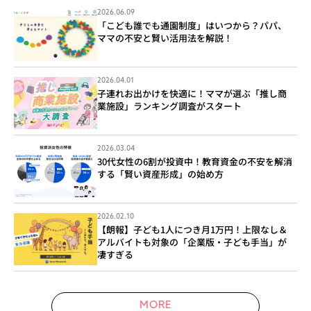
2026.06.09
「こども誰でも通園制度」はいつから？パパ、
ママの不安と賢い活用法を解説！
2026.04.01
子連れお出かけを快適に！ママが選ぶ「推し商
業施設」ランキング調査がスタート
2026.03.04
30代女性の6割が投資中！教育資金の不安を解消
する「賢い資産形成」の始め方
2026.02.10
【朗報】子ども1人につき月1万円！上限なし＆
アルバイトも対象の「企業版・子ども手当」が
凄すぎる
MORE