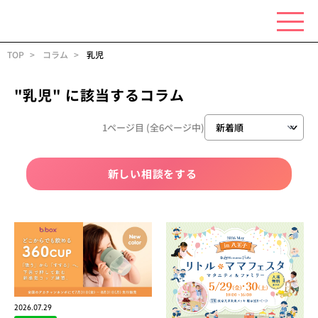
TOP
コラム
乳児
"乳児"
に該当するコラム
1ページ目 (全6ページ中)
新しい相談をする
2026.07.29