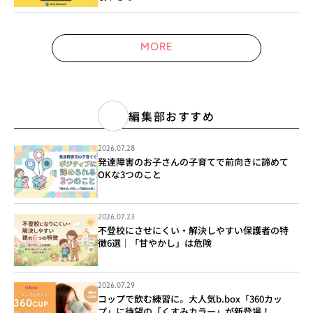
MORE
編集部おすすめ
2026.07.28
発達障害のお子さんの子育てで前向きに諦めて
OKな3つのこと
2026.07.23
不登校にさせにくい・解決しやすい保護者の特
徴6選｜「甘やかし」は危険
2026.07.29
コップで飲む練習に。大人気b.box「360カッ
プ」に待望の「くすみカラー」が新登場！