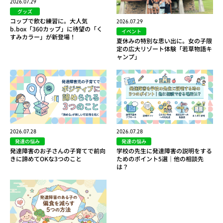
2026.07.29
グッズ
コップで飲む練習に。大人気
2026.07.29
b.box「360カップ」に待望の「く
イベント
すみカラー」が新登場！
夏休みの特別な思い出に。女の子限
定の広大リゾート体験「若草物語キ
ャンプ」
2026.07.28
2026.07.28
発達の悩み
発達の悩み
発達障害のお子さんの子育てで前向
学校の先生に発達障害の説明をする
きに諦めてOKな3つのこと
ためのポイント5選｜他の相談先
は？