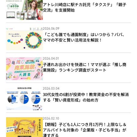
アトレ川崎店に駅チカ託児「タクステ」「親子
交流」を支援開始
2026.06.09
「こども誰でも通園制度」はいつから？パパ、
ママの不安と賢い活用法を解説！
2026.04.01
子連れお出かけを快適に！ママが選ぶ「推し商
業施設」ランキング調査がスタート
2026.03.04
30代女性の6割が投資中！教育資金の不安を解消
する「賢い資産形成」の始め方
2026.02.10
【朗報】子ども1人につき月1万円！上限なし＆
アルバイトも対象の「企業版・子ども手当」が
凄すぎる