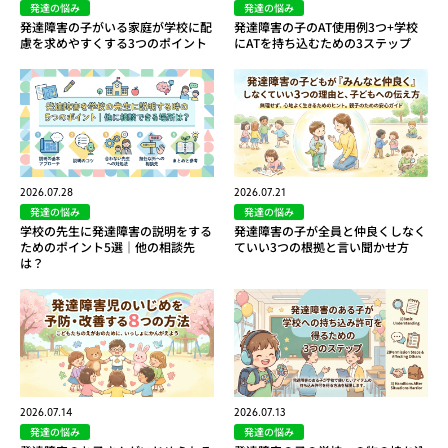
発達の悩み
発達の悩み
発達障害の子がいる家庭が学校に配
発達障害の子のAT使用例3つ+学校
慮を求めやすくする3つのポイント
にATを持ち込むための3ステップ
2026.07.28
2026.07.21
発達の悩み
発達の悩み
学校の先生に発達障害の説明をする
発達障害の子が全員と仲良くしなく
ためのポイント5選｜他の相談先
ていい3つの根拠と言い聞かせ方
は？
2026.07.14
2026.07.13
発達の悩み
発達の悩み