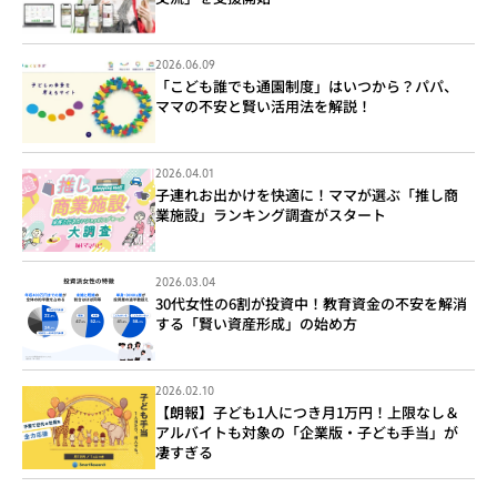
2026.06.09
「こども誰でも通園制度」はいつから？パパ、
ママの不安と賢い活用法を解説！
2026.04.01
子連れお出かけを快適に！ママが選ぶ「推し商
業施設」ランキング調査がスタート
2026.03.04
30代女性の6割が投資中！教育資金の不安を解消
する「賢い資産形成」の始め方
2026.02.10
【朗報】子ども1人につき月1万円！上限なし＆
アルバイトも対象の「企業版・子ども手当」が
凄すぎる