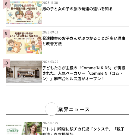
2023.11.30
男の子と女の子の脳の発達の違いを知る
2023.09.03
発達障害のお子さんがぶつかることが 多い理由
と改善方法
2024.03.22
子どもたちが主役の「Comme’N KIDS」が併設
された、人気ベーカリー「Comme'N（コム・
ン）」麻布台ヒルズ店がオープン！
業界ニュース
2026.07.29
アトレ川崎店に駅チカ託児「タクステ」「親子
交流」を支援開始