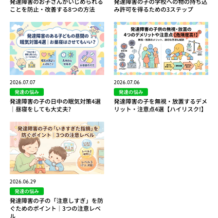
発達障害のお子さんがいじめられる
発達障害の子の学校への物の持ち込
ことを防止・改善する8つの方法
み許可を得るための3ステップ
2026.07.07
2026.07.06
発達の悩み
発達の悩み
発達障害の子の日中の眠気対策4選
発達障害の子を無視・放置するデメ
｜昼寝をしても大丈夫?
リット・注意点4選【ハイリスク!】
2026.06.29
発達の悩み
発達障害の子の「注意しすぎ」を防
ぐためのポイント｜3つの注意レベ
ル