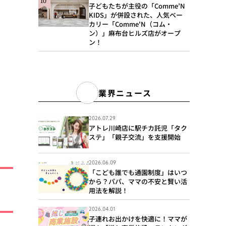
子どもたちが主役の「Comme’N
KIDS」が併設された、人気ベー
カリー「Comme'N（コム・
ン）」麻布台ヒルズ店がオープ
ン！
業界ニュース
2026.07.29
アトレ川崎店に駅チカ託児「タク
ステ」「親子交流」を支援開始
2026.06.09
「こども誰でも通園制度」はいつ
から？パパ、ママの不安と賢い活
用法を解説！
2026.04.01
子連れお出かけを快適に！ママが