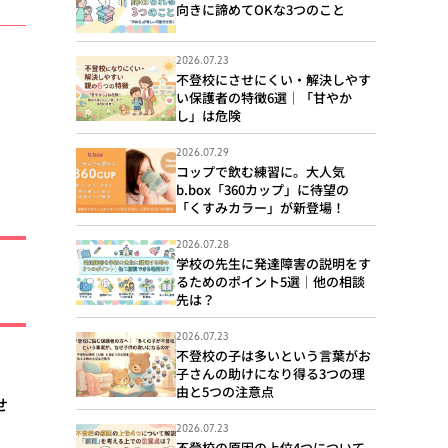
向きに諦めてOKな3つのこと
2026.07.23
不登校にさせにくい・解決しやす
い保護者の特徴6選｜「甘やか
し」は危険
2026.07.29
コップで飲む練習に。大人気
b.box「360カップ」に待望の
「くすみカラー」が新登場！
2026.07.28
学校の先生に発達障害の説明をす
るためのポイント5選｜他の相談
先は？
2026.07.23
不登校の子は多いという言葉がお
子さんの助けになり得る3つの理
由と5つの注意点
せ
2026.07.23
不登校の原因の上位4つについて