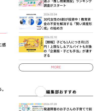
選ぶ「推し商業施設」ランキング
調査がスタート
2026.03.04
30代女性の6割が投資中！教育資
金の不安を解消する「賢い資産形
成」の始め方
2026.02.10
【朗報】子ども1人につき月1万
に感
円！上限なし＆アルバイトも対象
の「企業版・子ども手当」が凄す
ぎる
MORE
う。
編集部おすすめ
2026.07.28
発達障害のお子さんの子育てで前