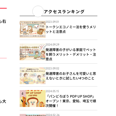
アクセスランキング
も右
2023.09.01
トークンエコノミー法を使うメリ
ットと注意点
2024.09.29
発達障害の子がいる家庭でペット
を飼うメリット・デメリット・注
意点
2023.09.02
発達障害のお子さんを可愛いと思
えないときに試したい4つのこと
2024.05.15
「パンどろぼう POP UP SHOP」
も大
オープン！東京、愛知、埼玉で順
次開催！
2024.02.26