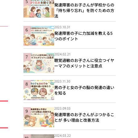
発達障害のお子さんが学校からの
「持ち帰り忘れ」を防ぐための方
法
2023.10.31
発達障害の子に力加減を教える5
つのポイント
2024.02.21
聴覚過敏のお子さんに役立つイヤ
ーマフのメリットと注意点
2023.11.30
男の子と女の子の脳の発達の違い
を知る
2023.09.03
発達障害のお子さんがぶつかるこ
とが 多い理由と改善方法
2024.03.22