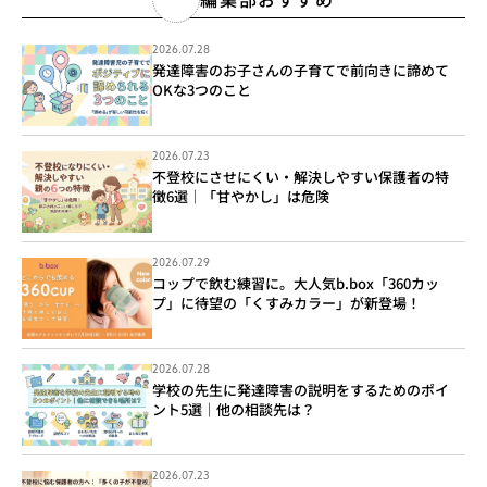
2026.07.28
発達障害のお子さんの子育てで前向きに諦めて
OKな3つのこと
2026.07.23
不登校にさせにくい・解決しやすい保護者の特
徴6選｜「甘やかし」は危険
2026.07.29
コップで飲む練習に。大人気b.box「360カッ
プ」に待望の「くすみカラー」が新登場！
2026.07.28
学校の先生に発達障害の説明をするためのポイ
ント5選｜他の相談先は？
2026.07.23