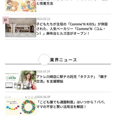
と改善方法
2024.03.22
子どもたちが主役の「Comme’N KIDS」が併設
された、人気ベーカリー「Comme'N（コム・
ン）」麻布台ヒルズ店がオープン！
業界ニュース
2026.07.29
アトレ川崎店に駅チカ託児「タクステ」「親子
交流」を支援開始
2026.06.09
「こども誰でも通園制度」はいつから？パパ、
ママの不安と賢い活用法を解説！