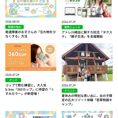
2026.08.03
2026.07.29
発達の悩み
業界ニュース
発達障害のお子さんの「忘れ物を少
アトレ川崎店に駅チカ託児「タクス
なくする」方法
テ」「親子交流」を支援開始
2026.07.29
グッズ
コップで飲む練習に。大人気
2026.07.29
b.box「360カップ」に待望の「く
イベント
すみカラー」が新登場！
夏休みの特別な思い出に。女の子限
定の広大リゾート体験「若草物語キ
ャンプ」