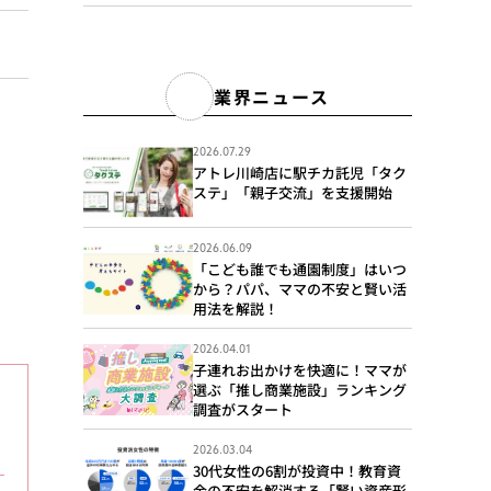
業界ニュース
2026.07.29
アトレ川崎店に駅チカ託児「タク
ステ」「親子交流」を支援開始
2026.06.09
「こども誰でも通園制度」はいつ
から？パパ、ママの不安と賢い活
用法を解説！
2026.04.01
子連れお出かけを快適に！ママが
選ぶ「推し商業施設」ランキング
調査がスタート
2026.03.04
30代女性の6割が投資中！教育資
金の不安を解消する「賢い資産形