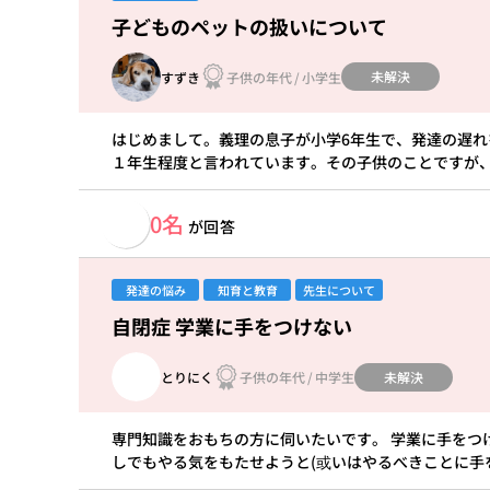
子どものペットの扱いについて
未解決
すずき
子供の年代
/
小学生
はじめまして。義理の息子が小学6年生で、発達の遅
１年生程度と言われています。その子供のことですが
0名
が回答
発達の悩み
知育と教育
先生について
自閉症 学業に手をつけない
未解決
とりにく
子供の年代
/
中学生
専門知識をおもちの方に伺いたいです。 学業に手をつ
しでもやる気をもたせようと(或いはやるべきことに手を