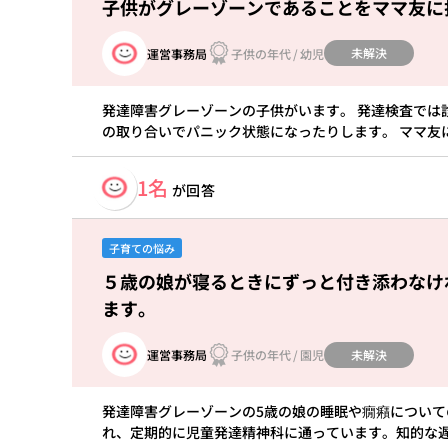
子供がグレーゾーンであることをママ友に
未解決
運営事務局
子供の年代
/
幼児
発達障害グレーゾーンの子供がいます。 発達検査では
の取り合いでパニック状態になったりします。 ママ友
1名
が回答
子育ての悩み
５歳の娘が寝るときにずっと付き添わなけ
ます。
未解決
運営事務局
子供の年代
/
園児
発達障害グレーゾーンの5歳の娘の睡眠や癇癪について
れ、定期的に児童発達精神科に通っています。知的な遅