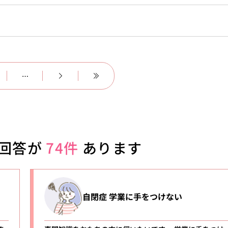
…
回答が
74件
あります
自閉症 学業に手をつけない