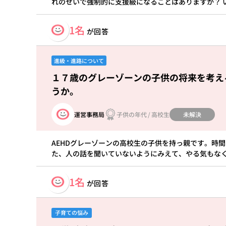
れのせいで強制的に支援級になることはありますか？ 
1名
が回答
進級・進路について
１７歳のグレーゾーンの子供の将来を考え
うか。
未解決
運営事務局
子供の年代
/
高校生
AEHDグレーゾーンの高校生の子供を持っ親です。時
た、人の話を聞いていないようにみえて、やる気もな
1名
が回答
子育ての悩み