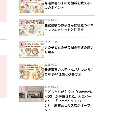
発達障害の子に力加減を教える5
つのポイント
2024.02.21
聴覚過敏のお子さんに役立つイヤ
ーマフのメリットと注意点
2023.11.30
男の子と女の子の脳の発達の違い
を知る
2023.09.03
発達障害のお子さんがぶつかるこ
とが 多い理由と改善方法
2024.03.22
子どもたちが主役の「Comme’N
KIDS」が併設された、人気ベー
カリー「Comme'N（コム・
ン）」麻布台ヒルズ店がオープ
ン！