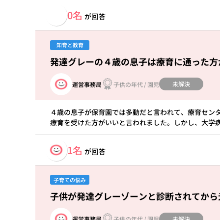
0名
が回答
知育と教育
発達グレーの４歳の息子は療育に通った方
未解決
運営事務局
子供の年代
/
園児
４歳の息子が保育園では多動だと言われて、療育セン
療育を受けた方がいいと言われました。しかし、大学
1名
が回答
子育ての悩み
子供が発達グレーゾーンと診断されてから
未解決
運営事務局
子供の年代
/
園児