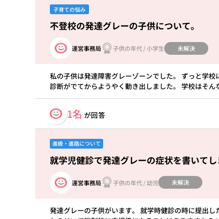
子育ての悩み
不登校の発達グレーの子供について。
未解決
運営事務局
子供の年代
/
小学生
私の子供は発達障害グレーゾーンでした。 ずっと学校
診断がでてからようやく動き出しました。 学校はそん
1名
が回答
進級・進路について
就学児健診で発達グレーの症状を書いてし
未解決
運営事務局
子供の年代
/
幼児
発達グレーの子供がいます。 就学時健診の時に提出し