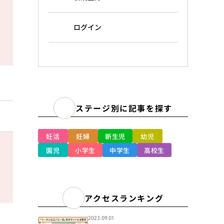
ログイン
ステージ別に記事を探す
妊活
妊婦
新生児
幼児
園児
小学生
中学生
高校生
アクセスランキング
2023.09.01