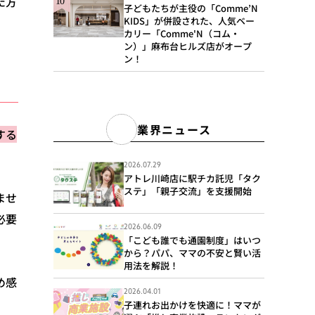
た方
子どもたちが主役の「Comme’N
KIDS」が併設された、人気ベー
カリー「Comme'N（コム・
ン）」麻布台ヒルズ店がオープ
ン！
業界ニュース
する
2026.07.29
アトレ川崎店に駅チカ託児「タク
ステ」「親子交流」を支援開始
ませ
必要
2026.06.09
「こども誰でも通園制度」はいつ
から？パパ、ママの不安と賢い活
用法を解説！
め感
2026.04.01
子連れお出かけを快適に！ママが