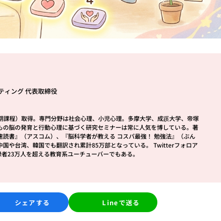
ティング 代表取締役
前期課程）取得。専門分野は社会心理、小児心理。多摩大学、成蹊大学、帝塚
もの脳の発育と行動心理に基づく研究セミナーは常に人気を博している。著
速読書』（アスコム）、『脳科学者が教える コスパ最強！ 勉強法』（ぶん
や台湾、韓国でも翻訳され累計85万部となっている。 Twitterフォロア
登録者23万人を超える教育系ユーチューバーでもある。
シェアする
Lineで送る