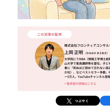
この記事の監修
株式会社フロンティアコンサル
上岡 正明
（かみおか まさあき）
大学院にてMBA（情報工学博士
山大学で客員講師等を歴任。子ど
者に『死ぬほど読めて忘れない高
か社）、などベストセラー多数。中国
ー5万人、YouTubeチャンネル
> 監修者の詳細はこちら
つぶやく