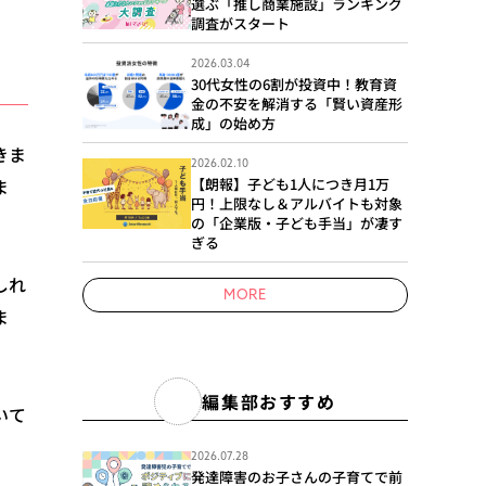
選ぶ「推し商業施設」ランキング
調査がスタート
2026.03.04
30代女性の6割が投資中！教育資
金の不安を解消する「賢い資産形
成」の始め方
きま
2026.02.10
【朗報】子ども1人につき月1万
ま
円！上限なし＆アルバイトも対象
の「企業版・子ども手当」が凄す
ぎる
しれ
MORE
ま
編集部おすすめ
いて
2026.07.28
発達障害のお子さんの子育てで前