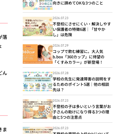
向きに諦めてOKな3つのこと
2026.07.23
不登校にさせにくい・解決しやす
い保護者の特徴6選｜「甘やか
し」は危険
が落
ょ
2026.07.29
コップで飲む練習に。大人気
b.box「360カップ」に待望の
「くすみカラー」が新登場！
どん
2026.07.28
学校の先生に発達障害の説明をす
。
るためのポイント5選｜他の相談
先は？
2026.07.23
不登校の子は多いという言葉がお
子さんの助けになり得る3つの理
由と5つの注意点
きま
2026.07.23
不登校の原因の上位4つについて