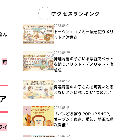
アクセスランキング
2023.09.01
トークンエコノミー法を使うメリ
悩ん
ットと注意点
2024.09.29
発達障害の子がいる家庭でペット
、
可
を飼うメリット・デメリット・注
意点
2023.09.02
発達障害のお子さんを可愛いと思
えないときに試したい4つのこと
ア
2024.05.15
「パンどろぼう POP UP SHOP」
オープン！東京、愛知、埼玉で順
次開催！
ライ
2024.02.26