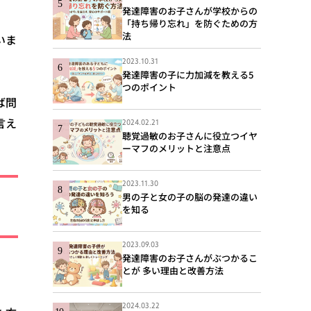
発達障害のお子さんが学校からの
「持ち帰り忘れ」を防ぐための方
法
いま
2023.10.31
発達障害の子に力加減を教える5
つのポイント
ば問
言え
2024.02.21
聴覚過敏のお子さんに役立つイヤ
ーマフのメリットと注意点
2023.11.30
男の子と女の子の脳の発達の違い
を知る
2023.09.03
発達障害のお子さんがぶつかるこ
とが 多い理由と改善方法
2024.03.22