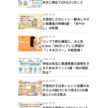
向きに諦めてOKな3つのこと
2026.07.23
不登校にさせにくい・解決しやす
い保護者の特徴6選｜「甘やか
し」は危険
2026.07.29
コップで飲む練習に。大人気
b.box「360カップ」に待望の
「くすみカラー」が新登場！
2026.07.28
学校の先生に発達障害の説明をす
るためのポイント5選｜他の相談
先は？
2026.07.23
不登校の子は多いという言葉がお
子さんの助けになり得る3つの理
由と5つの注意点
2026.07.23
不登校の原因の上位4つについて