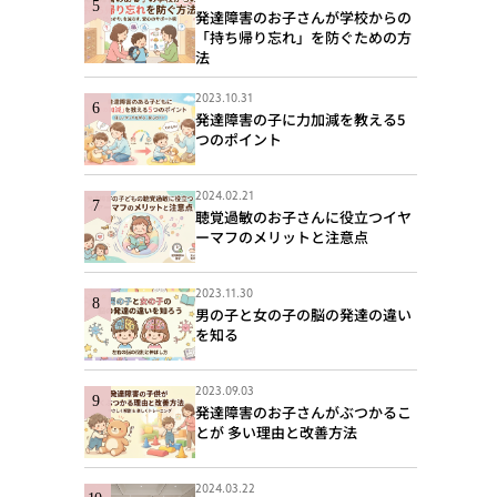
発達障害のお子さんが学校からの
「持ち帰り忘れ」を防ぐための方
法
2023.10.31
発達障害の子に力加減を教える5
つのポイント
2024.02.21
聴覚過敏のお子さんに役立つイヤ
ーマフのメリットと注意点
2023.11.30
男の子と女の子の脳の発達の違い
を知る
2023.09.03
発達障害のお子さんがぶつかるこ
とが 多い理由と改善方法
2024.03.22