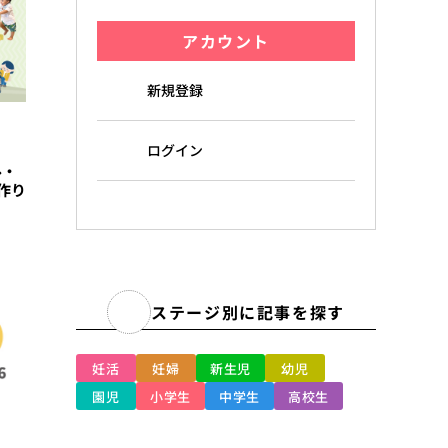
アカウント
新規登録
ログイン
ル・
作り
ステージ別に記事を探す
妊活
妊婦
新生児
幼児
園児
小学生
中学生
高校生