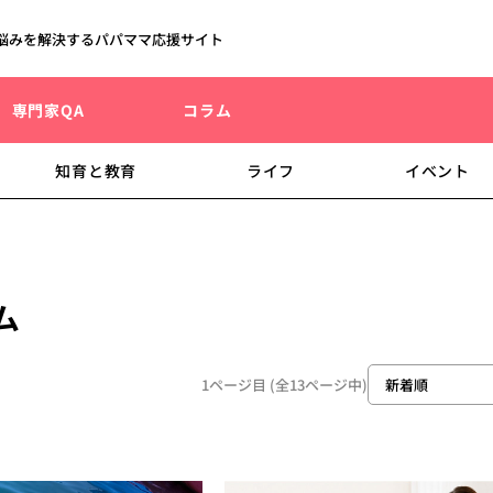
悩みを解決するパパママ応援サイト
専門家QA
コラム
知育と教育
ライフ
イベント
ム
1ページ目 (全13ページ中)