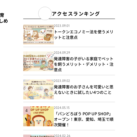
アクセスランキング
子育
しめ
2023.09.01
トークンエコノミー法を使うメリ
ットと注意点
2024.09.29
発達障害の子がいる家庭でペット
を飼うメリット・デメリット・注
意点
2023.09.02
発達障害のお子さんを可愛いと思
えないときに試したい4つのこと
2024.05.15
「パンどろぼう POP UP SHOP」
オープン！東京、愛知、埼玉で順
次開催！
2024.02.26