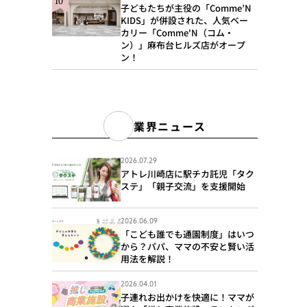
子どもたちが主役の「Comme’N
KIDS」が併設された、人気ベー
カリー「Comme'N（コム・
ン）」麻布台ヒルズ店がオープ
ン！
業界ニュース
2026.07.29
アトレ川崎店に駅チカ託児「タク
ステ」「親子交流」を支援開始
2026.06.09
「こども誰でも通園制度」はいつ
から？パパ、ママの不安と賢い活
用法を解説！
2026.04.01
子連れお出かけを快適に！ママが