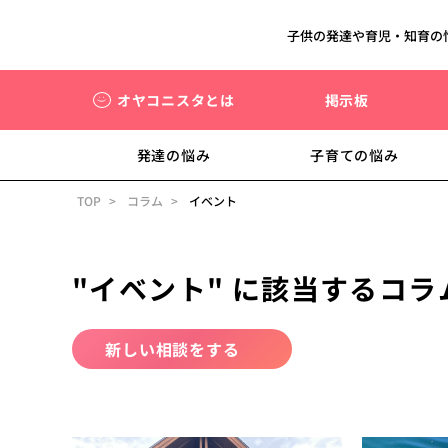
子供の発達や育児・知育の
オヤコニスタとは
掲示板
発達の悩み
子育ての悩み
TOP
コラム
イベント
"イベント" に該当するコラ
新しい相談をする