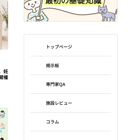
トップページ
掲示板
、妊
開催
専門家QA
施設レビュー
コラム