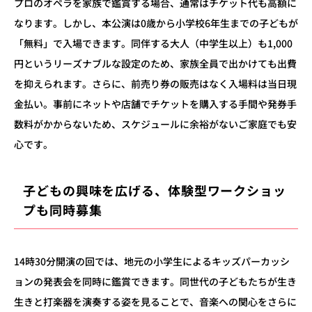
プロのオペラを家族で鑑賞する場合、通常はチケット代も高額に
なります。しかし、本公演は
0
歳から小学校
6
年生までの子どもが
「無料」で入場できます。同伴する大人（中学生以上）も
1,000
円というリーズナブルな設定のため、家族全員で出かけても出費
を抑えられます。さらに、前売り券の販売はなく入場料は当日現
金払い。事前にネットや店舗でチケットを購入する手間や発券手
数料がかからないため、スケジュールに余裕がないご家庭でも安
心です。
子どもの興味を広げる、体験型ワークショッ
プも同時募集
14
時
30
分開演の回では、地元の小学生によるキッズパーカッシ
ョンの発表会を同時に鑑賞できます。同世代の子どもたちが生き
生きと打楽器を演奏する姿を見ることで、音楽への関心をさらに