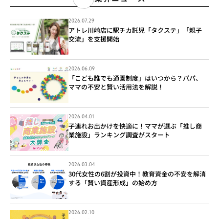
2026.07.29
アトレ川崎店に駅チカ託児「タクステ」「親子
交流」を支援開始
2026.06.09
「こども誰でも通園制度」はいつから？パパ、
ママの不安と賢い活用法を解説！
2026.04.01
子連れお出かけを快適に！ママが選ぶ「推し商
業施設」ランキング調査がスタート
2026.03.04
30代女性の6割が投資中！教育資金の不安を解消
する「賢い資産形成」の始め方
2026.02.10