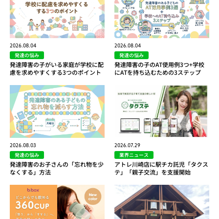
2026.08.04
2026.08.04
発達の悩み
発達の悩み
発達障害の子がいる家庭が学校に配
発達障害の子のAT使用例3つ+学校
慮を求めやすくする3つのポイント
にATを持ち込むための3ステップ
2026.08.03
2026.07.29
発達の悩み
業界ニュース
発達障害のお子さんの「忘れ物を少
アトレ川崎店に駅チカ託児「タクス
なくする」方法
テ」「親子交流」を支援開始