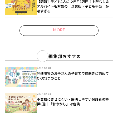
【朗報】子ども1人につき月1万円！上限なし＆
アルバイトも対象の「企業版・子ども手当」が
凄すぎる
MORE
編集部おすすめ
2026.07.28
発達障害のお子さんの子育てで前向きに諦めて
OKな3つのこと
2026.07.23
不登校にさせにくい・解決しやすい保護者の特
徴6選｜「甘やかし」は危険