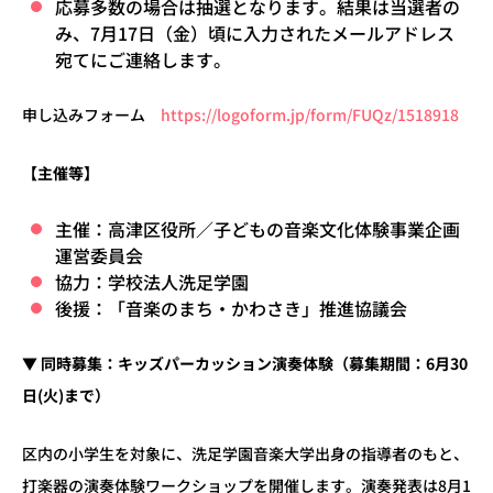
応募多数の場合は抽選となります。結果は当選者の
み、
7
月
17
日（金）頃に入力されたメールアドレス
宛てにご連絡します。
申し込みフォーム
https://logoform.jp/form/FUQz/1518918
【主催等】
主催：高津区役所／子どもの音楽文化体験事業企画
運営委員会
協力：学校法人洗足学園
後援：「音楽のまち・かわさき」推進協議会
▼
同時募集：キッズパーカッション演奏体験（募集期間：
6
月
30
日
(
火
)
まで）
区内の小学生を対象に、洗足学園音楽大学出身の指導者のもと、
打楽器の演奏体験ワークショップを開催します。演奏発表は
8
月
1