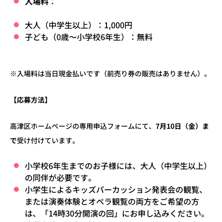
入場料
：
大人（中学生以上）：
1,000
円
子ども（
0
歳〜小学校
6
年生）：無料
※
入場料は当日現金払いです（前売り券の販売はありません）。
【応募方法】
高津区ホームページの専用申込フォームにて、
7
月
10
日（金）ま
で
受け付けています。
小学校
6
年生までのお子様には、大人（中学生以上）
の同伴が必要です。
小学生によるキッズパーカッション発表会の観覧、
または演奏体験とオペラ観覧の両方をご希望の方
は、「
14
時
30
分開演の回」にお申し込みください。