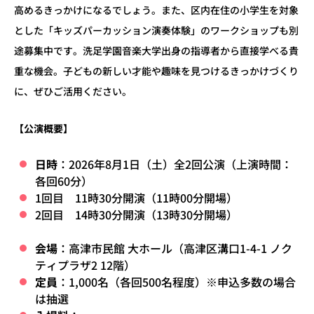
高めるきっかけになるでしょう。また、区内在住の小学生を対象
とした「キッズパーカッション演奏体験」のワークショップも別
途募集中です。洗足学園音楽大学出身の指導者から直接学べる貴
重な機会。子どもの新しい才能や趣味を見つけるきっかけづくり
に、ぜひご活用ください。
【公演概要】
日時
：
2026
年
8
月
1
日（土）全
2
回公演（上演時間：
各回
60
分）
1回目 11時30分開演（11時00分開場）
2回目 14時30分開演（13時30分開場）
会場
：高津市民館 大ホール（高津区溝口
1-4-1
ノク
ティプラザ
2 12
階）
定員
：
1,000
名（各回
500
名程度）
※
申込多数の場合
は抽選