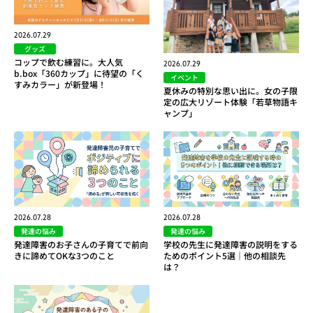
2026.07.29
グッズ
コップで飲む練習に。大人気
2026.07.29
b.box「360カップ」に待望の「く
イベント
すみカラー」が新登場！
夏休みの特別な思い出に。女の子限
定の広大リゾート体験「若草物語キ
ャンプ」
2026.07.28
2026.07.28
発達の悩み
発達の悩み
発達障害のお子さんの子育てで前向
学校の先生に発達障害の説明をする
きに諦めてOKな3つのこと
ためのポイント5選｜他の相談先
は？