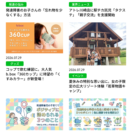
発達の悩み
業界ニュース
発達障害のお子さんの「忘れ物を少
アトレ川崎店に駅チカ託児「タクス
なくする」方法
テ」「親子交流」を支援開始
2026.07.29
グッズ
コップで飲む練習に。大人気
2026.07.29
b.box「360カップ」に待望の「く
イベント
すみカラー」が新登場！
夏休みの特別な思い出に。女の子限
定の広大リゾート体験「若草物語キ
ャンプ」