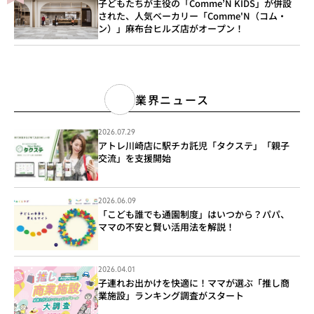
子どもたちが主役の「Comme’N KIDS」が併設
された、人気ベーカリー「Comme'N（コム・
ン）」麻布台ヒルズ店がオープン！
業界ニュース
2026.07.29
アトレ川崎店に駅チカ託児「タクステ」「親子
交流」を支援開始
2026.06.09
「こども誰でも通園制度」はいつから？パパ、
ママの不安と賢い活用法を解説！
2026.04.01
子連れお出かけを快適に！ママが選ぶ「推し商
業施設」ランキング調査がスタート