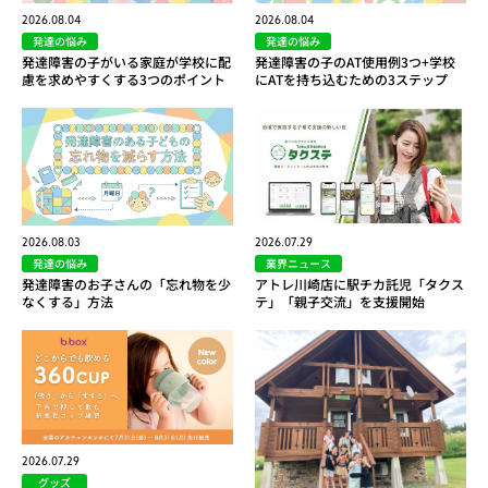
2026.08.04
2026.08.04
発達の悩み
発達の悩み
発達障害の子がいる家庭が学校に配
発達障害の子のAT使用例3つ+学校
慮を求めやすくする3つのポイント
にATを持ち込むための3ステップ
2026.08.03
2026.07.29
発達の悩み
業界ニュース
発達障害のお子さんの「忘れ物を少
アトレ川崎店に駅チカ託児「タクス
なくする」方法
テ」「親子交流」を支援開始
2026.07.29
グッズ