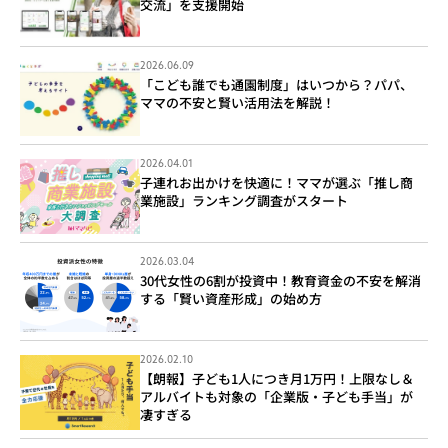
交流」を支援開始
2026.06.09
「こども誰でも通園制度」はいつから？パパ、
ママの不安と賢い活用法を解説！
2026.04.01
子連れお出かけを快適に！ママが選ぶ「推し商
業施設」ランキング調査がスタート
2026.03.04
30代女性の6割が投資中！教育資金の不安を解消
する「賢い資産形成」の始め方
2026.02.10
【朗報】子ども1人につき月1万円！上限なし＆
アルバイトも対象の「企業版・子ども手当」が
凄すぎる