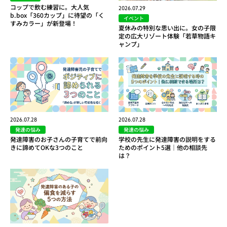
コップで飲む練習に。大人気
2026.07.29
b.box「360カップ」に待望の「く
イベント
すみカラー」が新登場！
夏休みの特別な思い出に。女の子限
定の広大リゾート体験「若草物語キ
ャンプ」
2026.07.28
2026.07.28
発達の悩み
発達の悩み
発達障害のお子さんの子育てで前向
学校の先生に発達障害の説明をする
きに諦めてOKな3つのこと
ためのポイント5選｜他の相談先
は？