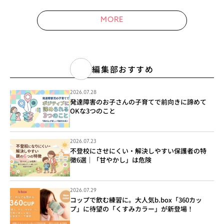
MORE
編集部おすすめ
2026.07.28
発達障害のお子さんの子育てで前向きに諦めて
OKな3つのこと
2026.07.23
不登校にさせにくい・解決しやすい保護者の特
徴6選｜「甘やかし」は危険
2026.07.29
コップで飲む練習に。大人気b.box「360カッ
プ」に待望の「くすみカラー」が新登場！