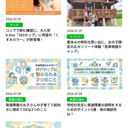
2026.07.29
グッズ
コップで飲む練習に。大人気
2026.07.29
b.box「360カップ」に待望の「く
イベント
すみカラー」が新登場！
夏休みの特別な思い出に。女の子限
定の広大リゾート体験「若草物語キ
ャンプ」
2026.07.28
2026.07.28
発達の悩み
発達の悩み
発達障害のお子さんの子育てで前向
学校の先生に発達障害の説明をする
きに諦めてOKな3つのこと
ためのポイント5選｜他の相談先
は？