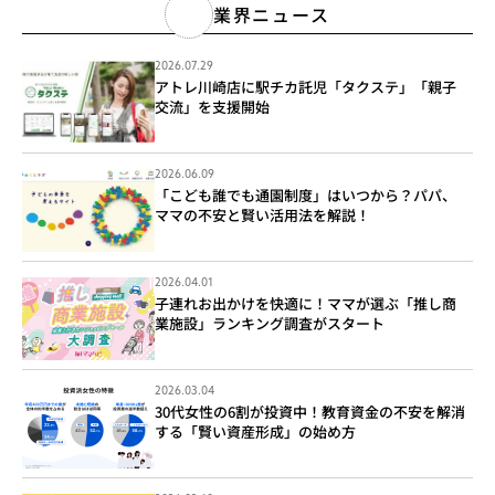
業界ニュース
2026.07.29
アトレ川崎店に駅チカ託児「タクステ」「親子
交流」を支援開始
2026.06.09
「こども誰でも通園制度」はいつから？パパ、
ママの不安と賢い活用法を解説！
2026.04.01
子連れお出かけを快適に！ママが選ぶ「推し商
業施設」ランキング調査がスタート
2026.03.04
30代女性の6割が投資中！教育資金の不安を解消
する「賢い資産形成」の始め方