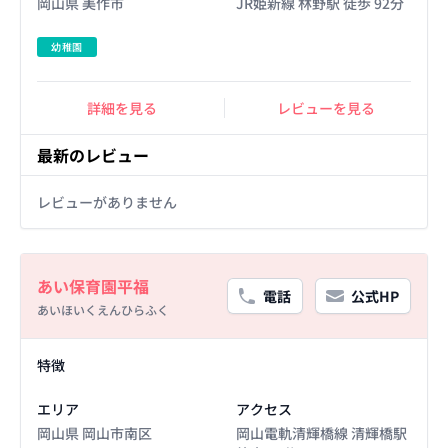
岡山県 美作市
JR姫新線 林野駅 徒歩 92分
幼稚園
詳細を見る
レビューを見る
最新のレビュー
レビューがありません
Basic Information
あい保育園平福
電話
公式HP
あいほいくえんひらふく
Facility Details
特徴
エリア
アクセス
岡山県 岡山市南区
岡山電軌清輝橋線 清輝橋駅