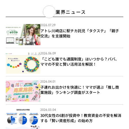
業界ニュース
2026.07.29
アトレ川崎店に駅チカ託児「タクステ」「親子
交流」を支援開始
2026.06.09
「こども誰でも通園制度」はいつから？パパ、
ママの不安と賢い活用法を解説！
2026.04.01
子連れお出かけを快適に！ママが選ぶ「推し商
業施設」ランキング調査がスタート
2026.03.04
30代女性の6割が投資中！教育資金の不安を解消
する「賢い資産形成」の始め方