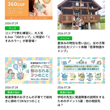
2026.07.29
グッズ
コップで飲む練習に。大人気
2026.07.29
b.box「360カップ」に待望の「く
イベント
すみカラー」が新登場！
夏休みの特別な思い出に。女の子限
定の広大リゾート体験「若草物語キ
ャンプ」
2026.07.28
2026.07.28
発達の悩み
発達の悩み
発達障害のお子さんの子育てで前向
学校の先生に発達障害の説明をする
きに諦めてOKな3つのこと
ためのポイント5選｜他の相談先
は？