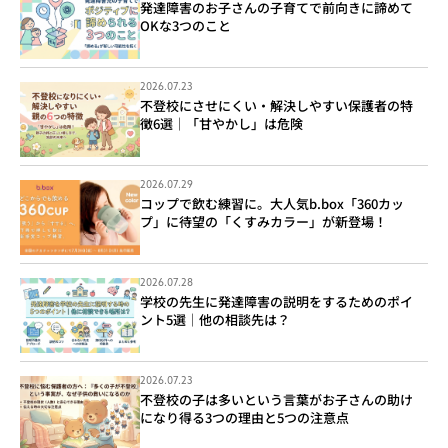
発達障害のお子さんの子育てで前向きに諦めて
OKな3つのこと
2026.07.23
不登校にさせにくい・解決しやすい保護者の特
徴6選｜「甘やかし」は危険
2026.07.29
コップで飲む練習に。大人気b.box「360カッ
プ」に待望の「くすみカラー」が新登場！
2026.07.28
学校の先生に発達障害の説明をするためのポイ
ント5選｜他の相談先は？
2026.07.23
不登校の子は多いという言葉がお子さんの助け
になり得る3つの理由と5つの注意点