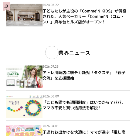
2024.03.22
子どもたちが主役の「Comme’N KIDS」が併設
された、人気ベーカリー「Comme'N（コム・
ン）」麻布台ヒルズ店がオープン！
業界ニュース
2026.07.29
アトレ川崎店に駅チカ託児「タクステ」「親子
交流」を支援開始
2026.06.09
「こども誰でも通園制度」はいつから？パパ、
ママの不安と賢い活用法を解説！
2026.04.01
子連れお出かけを快適に！ママが選ぶ「推し商