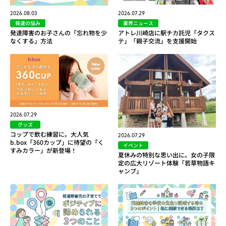
2026.08.03
2026.07.29
発達の悩み
業界ニュース
発達障害のお子さんの「忘れ物を少
アトレ川崎店に駅チカ託児「タクス
なくする」方法
テ」「親子交流」を支援開始
2026.07.29
グッズ
コップで飲む練習に。大人気
2026.07.29
b.box「360カップ」に待望の「く
イベント
すみカラー」が新登場！
夏休みの特別な思い出に。女の子限
定の広大リゾート体験「若草物語キ
ャンプ」