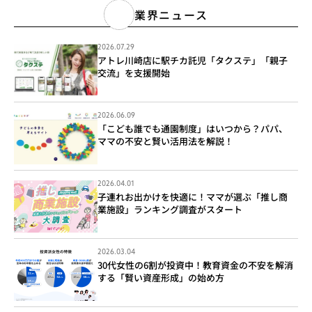
業界ニュース
2026.07.29
アトレ川崎店に駅チカ託児「タクステ」「親子
交流」を支援開始
2026.06.09
「こども誰でも通園制度」はいつから？パパ、
ママの不安と賢い活用法を解説！
2026.04.01
子連れお出かけを快適に！ママが選ぶ「推し商
業施設」ランキング調査がスタート
2026.03.04
30代女性の6割が投資中！教育資金の不安を解消
する「賢い資産形成」の始め方