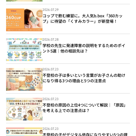
2026.07.29
コップで飲む練習に。大人気b.box「360カッ
プ」に待望の「くすみカラー」が新登場！
2026.07.28
学校の先生に発達障害の説明をするためのポイ
ント5選｜他の相談先は？
2026.07.23
不登校の子は多いという言葉がお子さんの助け
になり得る3つの理由と5つの注意点
2026.07.23
不登校の原因の上位4つについて解説｜「原因」
を考える上での注意点は？
2026.07.23
不登校の子がデジタル依存になりやすい5つの理