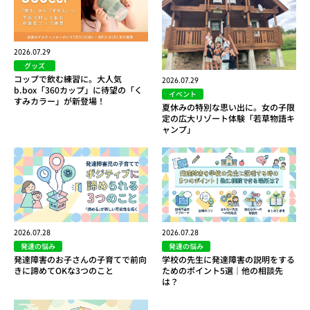
2026.07.29
グッズ
コップで飲む練習に。大人気
2026.07.29
b.box「360カップ」に待望の「く
イベント
すみカラー」が新登場！
夏休みの特別な思い出に。女の子限
定の広大リゾート体験「若草物語キ
ャンプ」
2026.07.28
2026.07.28
発達の悩み
発達の悩み
発達障害のお子さんの子育てで前向
学校の先生に発達障害の説明をする
きに諦めてOKな3つのこと
ためのポイント5選｜他の相談先
は？