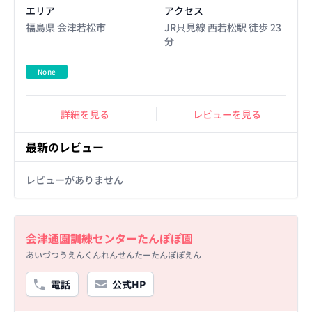
エリア
アクセス
福島県 会津若松市
JR只見線 西若松駅 徒歩 23
分
None
詳細を見る
レビューを見る
最新のレビュー
レビューがありません
Basic Information
会津通園訓練センターたんぽぽ園
あいづつうえんくんれんせんたーたんぽぽえん
電話
公式HP