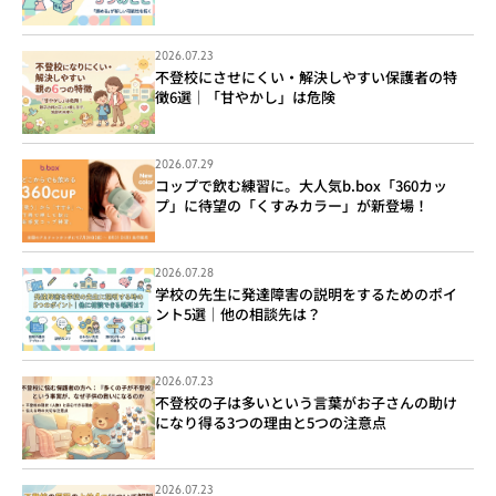
2026.07.23
不登校にさせにくい・解決しやすい保護者の特
徴6選｜「甘やかし」は危険
2026.07.29
コップで飲む練習に。大人気b.box「360カッ
プ」に待望の「くすみカラー」が新登場！
2026.07.28
学校の先生に発達障害の説明をするためのポイ
ント5選｜他の相談先は？
2026.07.23
不登校の子は多いという言葉がお子さんの助け
になり得る3つの理由と5つの注意点
2026.07.23