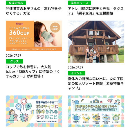
発達の悩み
業界ニュース
発達障害のお子さんの「忘れ物を少
アトレ川崎店に駅チカ託児「タクス
なくする」方法
テ」「親子交流」を支援開始
2026.07.29
グッズ
コップで飲む練習に。大人気
2026.07.29
b.box「360カップ」に待望の「く
イベント
すみカラー」が新登場！
夏休みの特別な思い出に。女の子限
定の広大リゾート体験「若草物語キ
ャンプ」