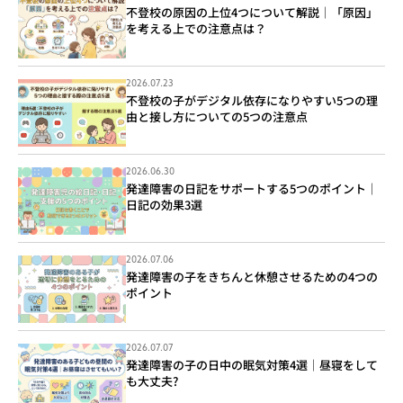
不登校の原因の上位4つについて解説｜「原因」
を考える上での注意点は？
2026.07.23
不登校の子がデジタル依存になりやすい5つの理
由と接し方についての5つの注意点
2026.06.30
発達障害の日記をサポートする5つのポイント｜
日記の効果3選
2026.07.06
発達障害の子をきちんと休憩させるための4つの
ポイント
2026.07.07
発達障害の子の日中の眠気対策4選｜昼寝をして
も大丈夫?