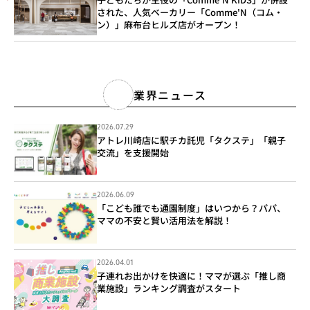
された、人気ベーカリー「Comme'N（コム・
ン）」麻布台ヒルズ店がオープン！
業界ニュース
2026.07.29
アトレ川崎店に駅チカ託児「タクステ」「親子
交流」を支援開始
2026.06.09
「こども誰でも通園制度」はいつから？パパ、
ママの不安と賢い活用法を解説！
2026.04.01
子連れお出かけを快適に！ママが選ぶ「推し商
業施設」ランキング調査がスタート