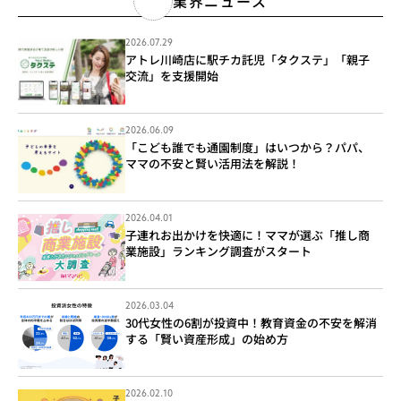
業界ニュース
2026.07.29
アトレ川崎店に駅チカ託児「タクステ」「親子
交流」を支援開始
2026.06.09
「こども誰でも通園制度」はいつから？パパ、
ママの不安と賢い活用法を解説！
2026.04.01
子連れお出かけを快適に！ママが選ぶ「推し商
業施設」ランキング調査がスタート
2026.03.04
30代女性の6割が投資中！教育資金の不安を解消
する「賢い資産形成」の始め方
2026.02.10