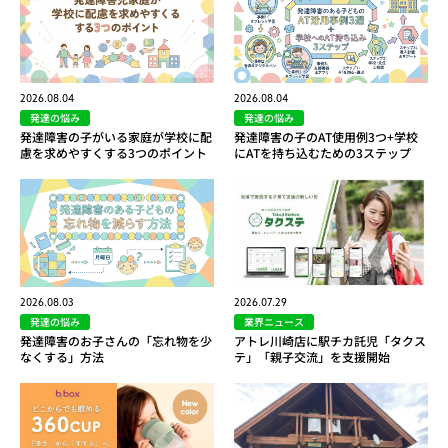
2026.08.04
2026.08.04
発達の悩み
発達の悩み
発達障害の子がいる家庭が学校に配
発達障害の子のAT使用例3つ+学校
慮を求めやすくする3つのポイント
にATを持ち込むための3ステップ
2026.08.03
2026.07.29
発達の悩み
業界ニュース
発達障害のお子さんの「忘れ物を少
アトレ川崎店に駅チカ託児「タクス
なくする」方法
テ」「親子交流」を支援開始