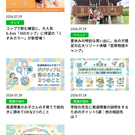
2026.07.29
グッズ
コップで飲む練習に。大人気
2026.07.29
b.box「360カップ」に待望の「く
イベント
すみカラー」が新登場！
夏休みの特別な思い出に。女の子限
定の広大リゾート体験「若草物語キ
ャンプ」
2026.07.28
2026.07.28
発達の悩み
発達の悩み
発達障害のお子さんの子育てで前向
学校の先生に発達障害の説明をする
きに諦めてOKな3つのこと
ためのポイント5選｜他の相談先
は？