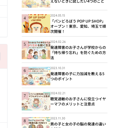
えないときに試したい4つのこと
2024.05.15
「パンどろぼう POP UP SHOP」
オープン！東京、愛知、埼玉で順
次開催！
2024.02.26
発達障害のお子さんが学校からの
「持ち帰り忘れ」を防ぐための方
法
2023.10.31
発達障害の子に力加減を教える5
つのポイント
2024.02.21
聴覚過敏のお子さんに役立つイヤ
ーマフのメリットと注意点
る
2023.11.30
男の子と女の子の脳の発達の違い