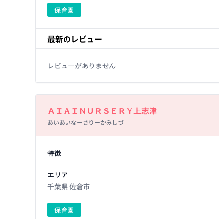
保育園
最新のレビュー
レビューがありません
Basic Information
ＡＩＡＩＮＵＲＳＥＲＹ上志津
あいあいなーさりーかみしづ
Facility Details
特徴
エリア
千葉県 佐倉市
保育園