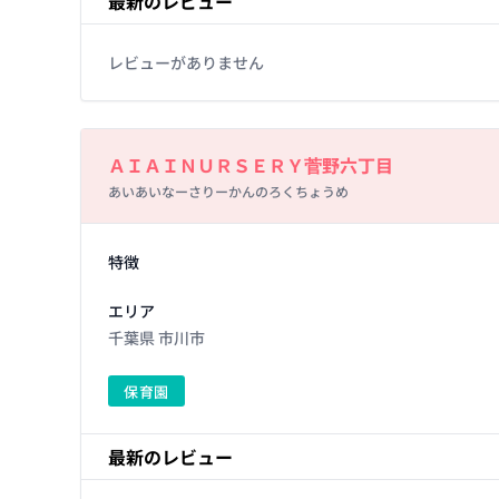
最新のレビュー
レビューがありません
Basic Information
ＡＩＡＩＮＵＲＳＥＲＹ菅野六丁目
あいあいなーさりーかんのろくちょうめ
Facility Details
特徴
エリア
千葉県 市川市
保育園
最新のレビュー