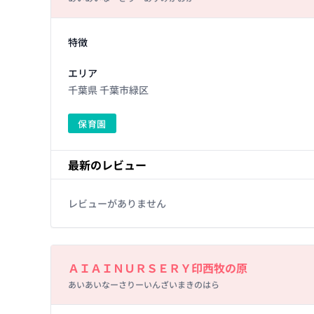
Facility Details
特徴
エリア
千葉県 千葉市緑区
保育園
最新のレビュー
レビューがありません
Basic Information
ＡＩＡＩＮＵＲＳＥＲＹ印西牧の原
あいあいなーさりーいんざいまきのはら
Facility Details