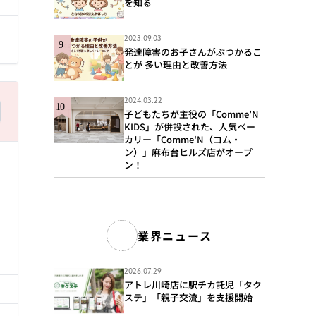
を知る
2023.09.03
発達障害のお子さんがぶつかるこ
とが 多い理由と改善方法
2024.03.22
子どもたちが主役の「Comme’N
KIDS」が併設された、人気ベー
カリー「Comme'N（コム・
ン）」麻布台ヒルズ店がオープ
ン！
業界ニュース
る
2026.07.29
アトレ川崎店に駅チカ託児「タク
ステ」「親子交流」を支援開始