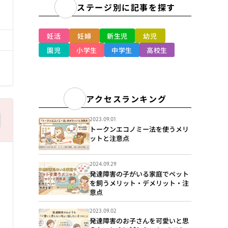
ステージ別に記事を探す
る
妊活
妊婦
新生児
幼児
園児
小学生
中学生
高校生
アクセスランキング
2023.09.01
トークンエコノミー法を使うメリ
ットと注意点
2024.09.29
発達障害の子がいる家庭でペット
を飼うメリット・デメリット・注
意点
2023.09.02
る
発達障害のお子さんを可愛いと思