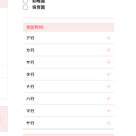
幼稚園
保育園
市区町村
ア行
カ行
る
サ行
タ行
ナ行
ハ行
マ行
ヤ行