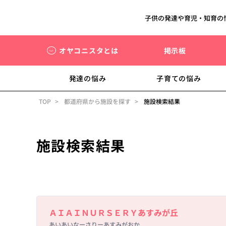
子供の発達や育児・知育の
オヤコニスタとは
掲示板
発達の悩み
子育ての悩み
TOP
都道府県から施設を探す
施設検索結果
施設検索結果
Basic Information
ＡＩＡＩＮＵＲＳＥＲＹあすみが丘
あいあいなーさりーあすみがおか