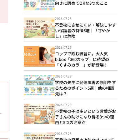
向きに諦めてOKな3つのこと
2026.07.23
不登校にさせにくい・解決しやす
い保護者の特徴6選｜「甘やか
し」は危険
2026.07.29
コップで飲む練習に。大人気
b.box「360カップ」に待望の
「くすみカラー」が新登場！
2026.07.28
学校の先生に発達障害の説明をす
るためのポイント5選｜他の相談
先は？
2026.07.23
不登校の子は多いという言葉がお
子さんの助けになり得る3つの理
由と5つの注意点
2026.07.23
不登校の原因の上位4つについて