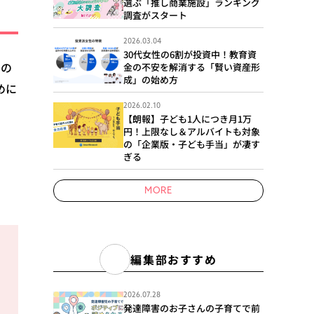
選ぶ「推し商業施設」ランキング
調査がスタート
2026.03.04
30代女性の6割が投資中！教育資
つの
金の不安を解消する「賢い資産形
成」の始め方
めに
2026.02.10
【朗報】子ども1人につき月1万
円！上限なし＆アルバイトも対象
の「企業版・子ども手当」が凄す
ぎる
MORE
編集部おすすめ
2026.07.28
発達障害のお子さんの子育てで前