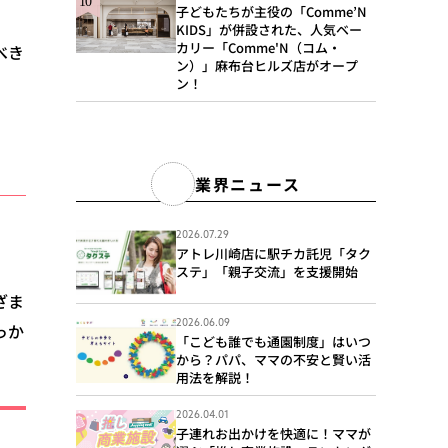
子どもたちが主役の「Comme’N
KIDS」が併設された、人気ベー
カリー「Comme'N（コム・
べき
ン）」麻布台ヒルズ店がオープ
ン！
業界ニュース
2026.07.29
アトレ川崎店に駅チカ託児「タク
ステ」「親子交流」を支援開始
ざま
2026.06.09
っか
「こども誰でも通園制度」はいつ
から？パパ、ママの不安と賢い活
用法を解説！
2026.04.01
子連れお出かけを快適に！ママが