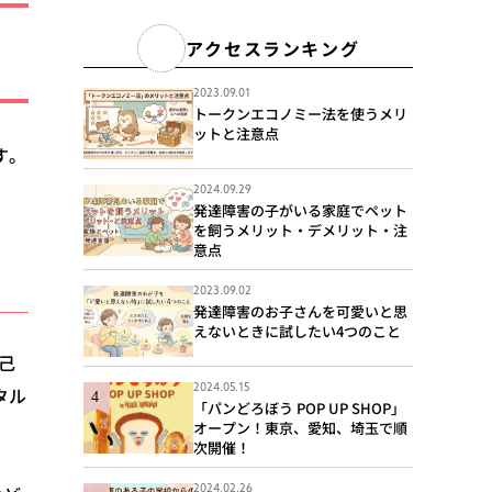
アクセスランキング
2023.09.01
トークンエコノミー法を使うメリ
ットと注意点
す。
2024.09.29
発達障害の子がいる家庭でペット
を飼うメリット・デメリット・注
意点
2023.09.02
発達障害のお子さんを可愛いと思
えないときに試したい4つのこと
己
2024.05.15
タル
「パンどろぼう POP UP SHOP」
オープン！東京、愛知、埼玉で順
次開催！
2024.02.26