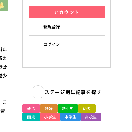
アカウント
新規登録
ログイン
出た
高ま
機会
減少
ステージ別に記事を探す
、こ
妊活
妊婦
新生児
幼児
の習
園児
小学生
中学生
高校生