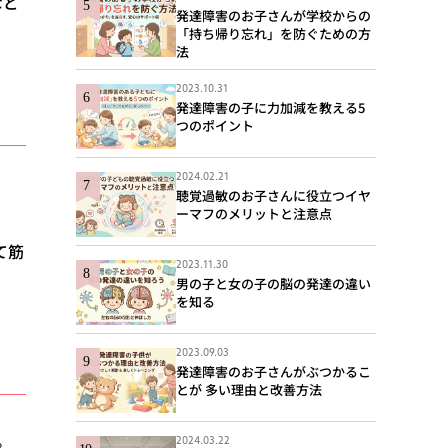
など
発達障害のお子さんが学校からの
「持ち帰り忘れ」を防ぐための方
法
2023.10.31
発達障害の子に力加減を教える5
つのポイント
2024.02.21
聴覚過敏のお子さんに役立つイヤ
ーマフのメリットと注意点
て筋
2023.11.30
男の子と女の子の脳の発達の違い
を知る
2023.09.03
発達障害のお子さんがぶつかるこ
とが 多い理由と改善方法
。
2024.03.22